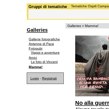
Gruppi di tematiche
Tematiche
Ospiti
Campa
Galleries
>
Mamma!
Galleries
Gallerie fotografiche
Antenne di Pace
Fotogubi
Viaggi e avventure
Amici
Le foto di Vincent
Mamma!
Login
-
Registrati
No alla guerr