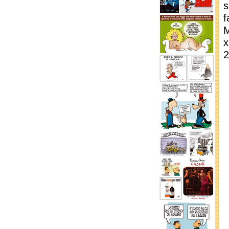
s
f
M
x
2