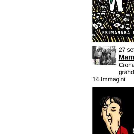
27 se
Mamm
Crona
grand
14 Immagini