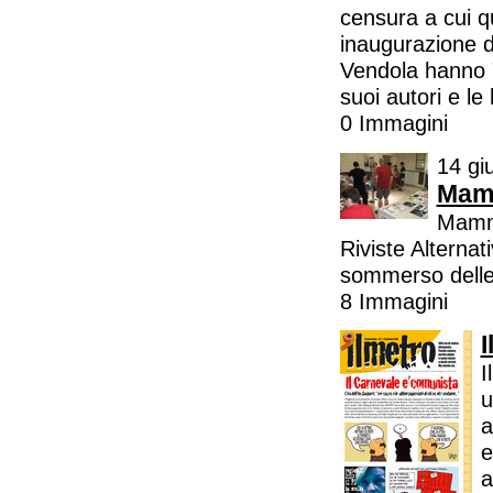
censura a cui q
inaugurazione de
Vendola hanno "
suoi autori e le
0 Immagini
14 gi
Mamm
Mamma
Riviste Alterna
sommerso delle 
8 Immagini
I
I
u
a
e
a