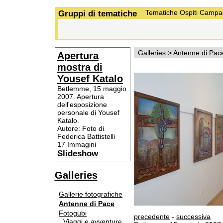
Gruppi di tematiche
Tematiche
Ospiti
Campa
Galleries
>
Antenne di Pac
Apertura
mostra di
Yousef Katalo
Betlemme, 15 maggio
2007. Apertura
dell'esposizione
personale di Yousef
Katalo.
Autore: Foto di
Federica Battistelli
17 Immagini
Slideshow
Galleries
Gallerie fotografiche
Antenne di Pace
Fotogubi
precedente
-
successiva
Viaggi e avventure