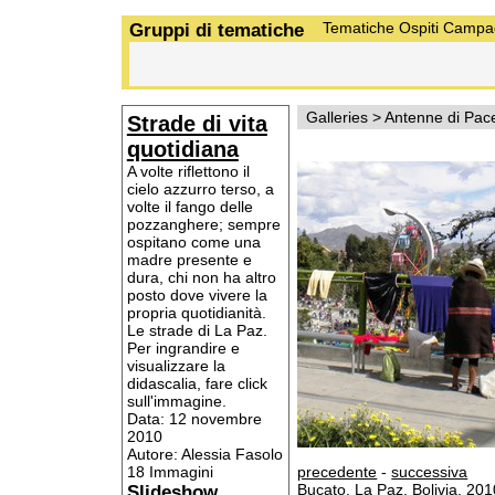
Gruppi di tematiche
Tematiche
Ospiti
Campa
Galleries
>
Antenne di Pac
Strade di vita
quotidiana
A volte riflettono il
cielo azzurro terso, a
volte il fango delle
pozzanghere; sempre
ospitano come una
madre presente e
dura, chi non ha altro
posto dove vivere la
propria quotidianità.
Le strade di La Paz.
Per ingrandire e
visualizzare la
didascalia, fare click
sull'immagine.
Data: 12 novembre
2010
Autore: Alessia Fasolo
18 Immagini
precedente
-
successiva
Slideshow
Bucato. La Paz, Bolivia, 201