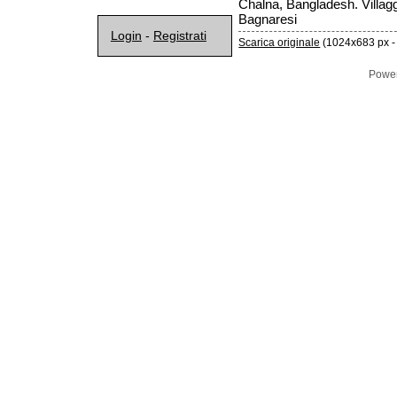
Chalna, Bangladesh. Villagg
Bagnaresi
Login
-
Registrati
Scarica originale
(1024x683 px -
Powe