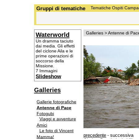
Gruppi di tematiche
Tematiche
Ospiti
Campa
Galleries
>
Antenne di Pac
Waterworld
Un dramma taciuto
dai media. Gli effetti
del ciclone Aila e le
prime operazioni di
soccorso della
Missione.
7 Immagini
Slideshow
Galleries
Gallerie fotografiche
Antenne di Pace
Fotogubi
Viaggi e avventure
Amici
Le foto di Vincent
precedente
- successiva
Mamma!