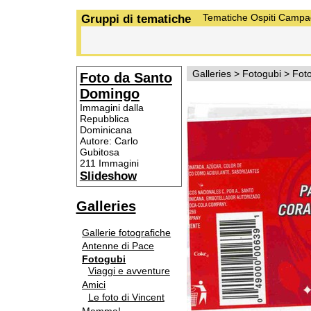
Gruppi di tematiche
Tematiche
Ospiti
Campa
Galleries
>
Fotogubi
>
Fot
Foto da Santo
Domingo
Immagini dalla
Repubblica
Dominicana
Autore: Carlo
Gubitosa
211 Immagini
Slideshow
Galleries
Gallerie fotografiche
Antenne di Pace
Fotogubi
Viaggi e avventure
Amici
Le foto di Vincent