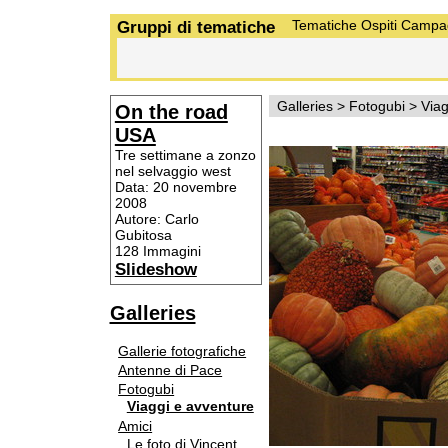
Gruppi di tematiche
Tematiche
Ospiti
Campa
Galleries
>
Fotogubi
>
Viag
On the road
USA
Tre settimane a zonzo
nel selvaggio west
Data: 20 novembre
2008
Autore: Carlo
Gubitosa
128 Immagini
Slideshow
Galleries
Gallerie fotografiche
Antenne di Pace
Fotogubi
Viaggi e avventure
Amici
Le foto di Vincent