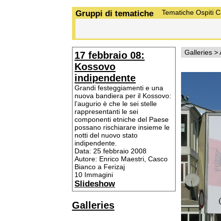
Gruppi di tematiche
Tematiche
Ospiti
C
Galleries
>
17 febbraio 08:
Kossovo
indipendente
Grandi festeggiamenti e una
nuova bandiera per il Kossovo:
l’augurio è che le sei stelle
rappresentanti le sei
componenti etniche del Paese
possano rischiarare insieme le
notti del nuovo stato
indipendente.
Data: 25 febbraio 2008
Autore: Enrico Maestri, Casco
Bianco a Ferizaj
10 Immagini
Slideshow
Galleries