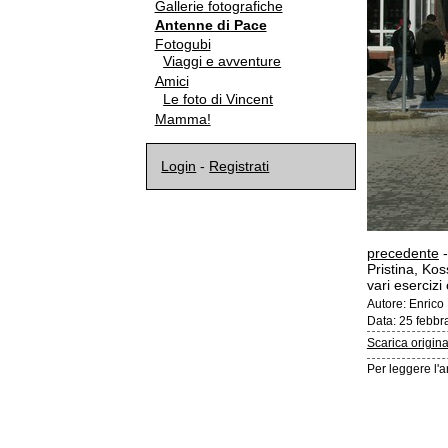
Gallerie fotografiche
Antenne di Pace
Fotogubi
Viaggi e avventure
Amici
Le foto di Vincent
Mamma!
Login
-
Registrati
precedente
Pristina, Kos
vari eserciz
Autore: Enrico
Data: 25 febbr
Scarica origin
Per leggere l'a