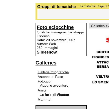
Gruppi di tematiche
Tematiche
Ospiti
C
Galleries
>
Foto sciocchine
Qualche immagine che strappi
il sorriso
Data: 20 novembre 2007
Autore: Web
262 Immagini
Slideshow
Galleries
Gallerie fotografiche
Antenne di Pace
Fotogubi
Viaggi e avventure
Amici
Le foto di Vincent
Mamma!