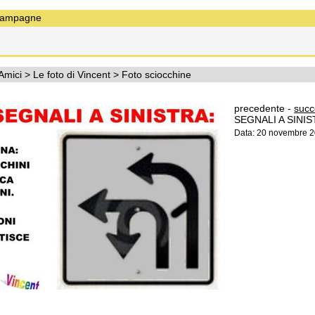
ampagne
Amici
>
Le foto di Vincent
>
Foto sciocchine
precedente -
succ
SEGNALI A SINI
Data: 20 novembre 