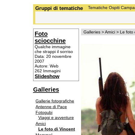
Gruppi di tematiche
Tematiche
Ospiti
Campa
Galleries
>
Amici
>
Le foto 
Foto
sciocchine
Qualche immagine
che strappi il sorriso
Data: 20 novembre
2007
Autore: Web
262 Immagini
Slideshow
Galleries
Gallerie fotografiche
Antenne di Pace
Fotogubi
Viaggi e avventure
Amici
Le foto di Vincent