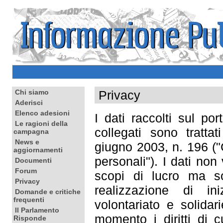
Privacy
Chi siamo
Aderisci
Elenco adesioni
I dati raccolti sul por
Le ragioni della
collegati sono tratta
campagna
News e
giugno 2003, n. 196 ("
aggiornamenti
personali"). I dati non
Documenti
Forum
scopi di lucro ma s
Privacy
realizzazione di in
Domande e critiche
frequenti
volontariato e solidar
Il Parlamento
momento i diritti di c
Risponde