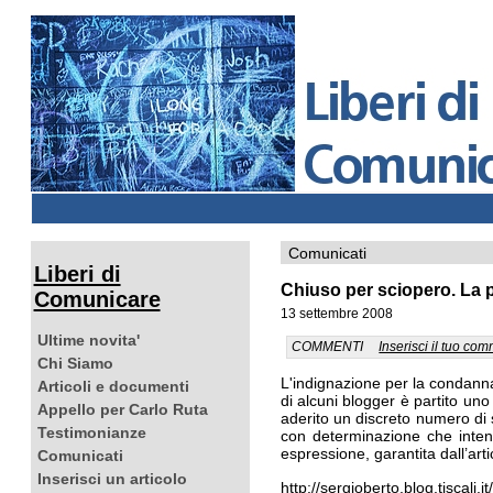
Comunicati
Liberi di
Chiuso per sciopero. La p
Comunicare
13 settembre 2008
Ultime novita'
COMMENTI
Inserisci il tuo co
Chi Siamo
L'indignazione per la condanna
Articoli e documenti
di alcuni blogger è partito uno
Appello per Carlo Ruta
aderito un discreto numero di
Testimonianze
con determinazione che intend
espressione, garantita dall’arti
Comunicati
Inserisci un articolo
http://sergioberto.blog.ti