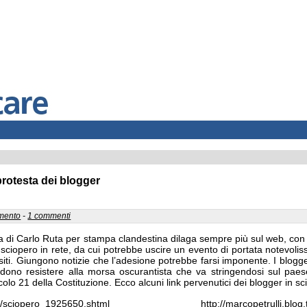
rotesta dei blogger
mmento
-
1 commenti
 di Carlo Ruta per stampa clandestina dilaga sempre più sul web, con r
 sciopero in rete, da cui potrebbe uscire un evento di portata notevoliss
 siti. Giungono notizie che l’adesione potrebbe farsi imponente. I bl
ono resistere alla morsa oscurantista che va stringendosi sul paese
colo 21 della Costituzione. Ecco alcuni link pervenutici dei blogger in sc
scali.it//sciopero_1925650.shtml http://marcopetrulli.blog.t