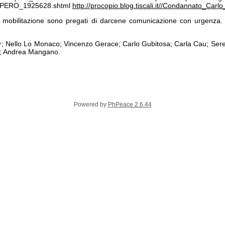
/SCIOPERO_1925628.shtml
http://procopio.blog.tiscali.it//Condannato_Car
 mobilitazione sono pregati di darcene comunicazione con urgenza. D
r; Nello Lo Monaco; Vincenzo Gerace; Carlo Gubitosa; Carla Cau; Ser
a; Andrea Mangano.
Powered by
PhPeace 2.6.44