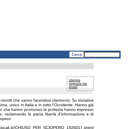
stampa
segnala via
email
isvolti che vanno facendosi clamorosi. Su iniziativa
ima, unico in Italia e in tutto l’Occidente. Hanno già
ogger che hanno promosso la protesta hanno espresso
, reclamando la piena libertà d’informazione e di
iopero:
iscali.it//CHIUSO_PER_SCIOPERO_1926017.shtml