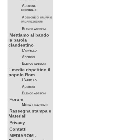
Adesione
individuale
Adesione di gruppi e
organizzazioni
Elenco adesioni
Mettiamo al bando
la parola
clandestino
L'appello
Aderisci
Elenco adesioni
I media rispettino il
popolo Rom
L'appello
Aderisci
Elenco adesioni
Forum
Media e razzismo
Rassegna stampa e
Materiali
Privacy
Contatti
MEDIAROM -