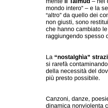
mente
il Talmud
– nel 
mondo intero” – e la s
“altro” da quello dei co
non giusti, sono restitui
che hanno cambiato le e
raggiungendo spesso cl
La
“nostalghìa” straz
si rarefà contaminando
della necessità del dove
più presto possibile.
Canzoni, danze, poesie
dinamica nonviolenta c