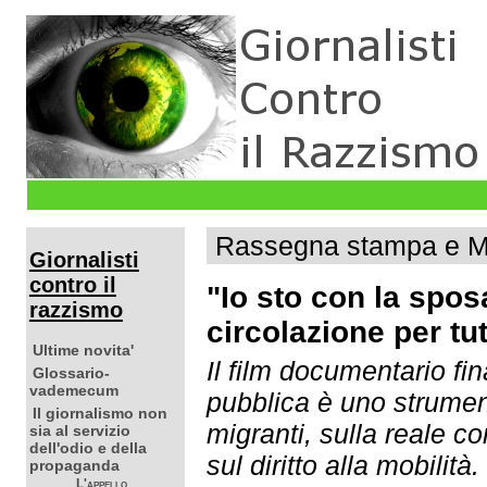
Rassegna stampa e Ma
Giornalisti
contro il
"Io sto con la sposa
razzismo
circolazione per tut
Ultime novita'
Il film documentario fi
Glossario-
vademecum
pubblica è uno strumen
Il giornalismo non
migranti, sulla reale co
sia al servizio
dell'odio e della
sul diritto alla mobilità
propaganda
L'appello