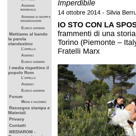
Imperdibile
Adesione
individuale
14 ottobre 2014 - Silvia Berr
Adesione di gruppi e
organizzazioni
IO STO CON LA SPO
Elenco adesioni
frammenti di una storia
Mettiamo al bando
la parola
Torino (Piemonte – Ita
clandestino
Fratelli Marx
L'appello
Aderisci
Elenco adesioni
I media rispettino il
popolo Rom
L'appello
Aderisci
Elenco adesioni
Forum
Media e razzismo
Rassegna stampa e
Materiali
Privacy
Contatti
MEDIAROM -