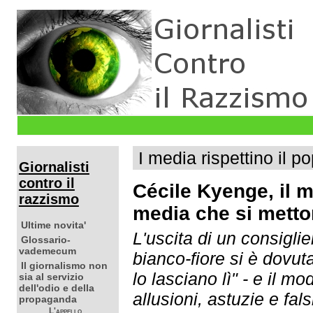
I media rispettino il 
Giornalisti
contro il
Cécile Kyenge, il mi
razzismo
media che si mett
Ultime novita'
L'uscita di un consiglie
Glossario-
vademecum
bianco-fiore si è dovuta
Il giornalismo non
lo lasciano lì" - e il m
sia al servizio
dell'odio e della
allusioni, astuzie e fal
propaganda
L'appello