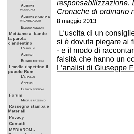
responsabilizzazione. 
Adesione
Cronache di ordinario 
individuale
Adesione di gruppi e
8 maggio 2013
organizzazioni
Elenco adesioni
L'uscita di un consigli
Mettiamo al bando
la parola
si è dovuta piegare ai f
clandestino
- e il modo di raccontar
L'appello
Aderisci
falsità che hanno un co
Elenco adesioni
L'analisi di Giuseppe 
I media rispettino il
popolo Rom
L'appello
Aderisci
Elenco adesioni
Forum
Media e razzismo
Rassegna stampa e
Materiali
Privacy
Contatti
MEDIAROM -