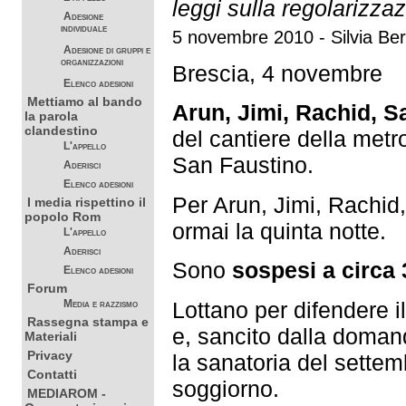
leggi sulla regolarizza
Adesione
individuale
5 novembre 2010 - Silvia Ber
Adesione di gruppi e
organizzazioni
Brescia, 4 novembre
Elenco adesioni
Mettiamo al bando
Arun, Jimi, Rachid, S
la parola
clandestino
del cantiere della metr
L'appello
San Faustino.
Aderisci
Elenco adesioni
Per Arun, Jimi, Rachid
I media rispettino il
popolo Rom
ormai la quinta notte.
L'appello
Aderisci
Sono
sospesi a circa 
Elenco adesioni
Forum
Lottano per difendere i
Media e razzismo
Rassegna stampa e
e, sancito dalla doman
Materiali
Privacy
la sanatoria del settem
Contatti
soggiorno.
MEDIAROM -