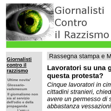
Rassegna stampa e Ma
Giornalisti
contro il
Lavoratori su una g
razzismo
questa protesta?
Ultime novita'
Cinque lavoratori in c
Glossario-
vademecum
cittadini stranieri, chie
Il giornalismo non
avere un permesso di 
sia al servizio
dell'odio e della
abbastanza vessazioni,
propaganda
L'appello