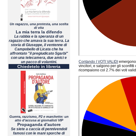
Un ragazzo, una protesta, una scelta
di vita
La mia terra la difendo
La rabbia e la speranza di un
ragazzo che amava la sua terra. La
storia di Giuseppe, il ventenne di
Campobello di Licata che ha
affrontato "il pregiudicato Sgarbi"
con una telecamera, due amici e
Contando I VOTI VALIDI
emergon
un pacco di volantini.
vincitori, e salgono per gli sconfitt
Chiedetelo in libreria
ricompaiono col 2.7% dei voti validi
Guerra, razzismo, P2 e marchette: un
atto d’accusa ai giornalisti VIP
Propaganda d'autore
Se siete a caccia di pennivendoli
famosi con le mani sporche di