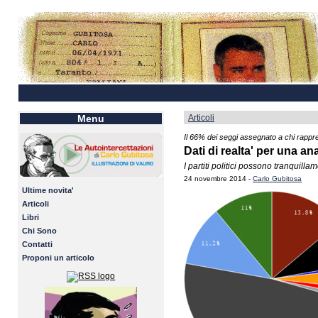
Articoli
Menu
Il 66% dei seggi assegnato a chi rappre
Dati di realta' per una a
I partiti politici possono tranquilla
24 novembre 2014 -
Carlo Gubitosa
Ultime novita'
Articoli
Libri
Chi Sono
Contatti
Proponi un articolo