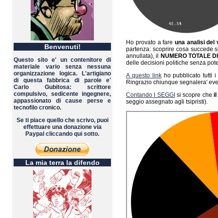
Ho provato a fare
una analisi del
Benvenuti!
partenza: scoprire cosa succede s
annullata), il
NUMERO TOTALE DI
Questo sito e' un contenitore di
delle decisioni politiche senza poter 
materiale vario senza nessuna
organizzazione logica. L'artigiano
A questo link
ho pubblicato tutti i 
di questa fabbrica di parole e'
Ringrazio chiunque segnalera' event
Carlo Gubitosa: scrittore
compulsivo, sedicente ingegnere,
Contando I SEGGI
si scopre che
i
appassionato di cause perse e
seggio assegnato agli tsipristi).
tecnofilo cronico.
Se ti piace quello che scrivo, puoi
effettuare una donazione via
Paypal cliccando qui sotto.
La mia terra la difendo