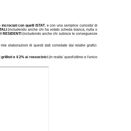
le incrociati con quelli ISTAT
, e con una semplice curiosita' di
TALI
(includendo anche chi ha votato scheda bianca, nulla o
I RESIDENTI
(includendo anche chi subisce le conseguenze
mie elaborazioni di questi dati corredate dai relativi grafici.
grillisti e il 2% ai rossocivici
(in realta' quest'ultimo e l'unico