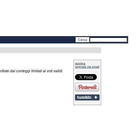
stampa
segnala via email
iate dai conteggi limitati ai voti validi.