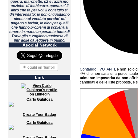
guerra, marchette, p2 e razzismo
anziche' di inchiostro, questo e' il
libro che fa per voi. Il consiglio e'
disinteressato: io non ci guadagno
niente sul venduto perche' mi
pagano a forfait, lo dico per quelli
che hanno problemi di schiena a
tenere in mano un pesante tomo di
Travaglio e vogliono qualcosa di
piu' agile da leggere in bagno.
Asocial Network
Contando I VOTANTI
, e non solo 
4% che non sara' una percentuale 
Link
talmente impoverita da non offrir
candidati e delle liste proposte, e 
Carlo Gubitosa
Create Your Badge
Carlo Gubitosa
Create Your Badge