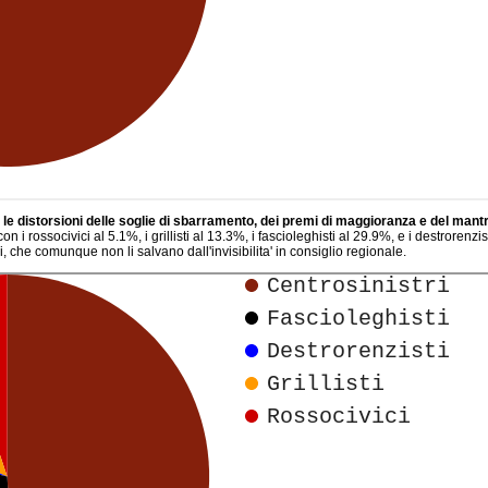
o
le distorsioni delle soglie di sbarramento, dei premi di maggioranza e del mantr
i con i rossocivici al 5.1%, i grillisti al 13.3%, i fascioleghisti al 29.9%, e i destror
, che comunque non li salvano dall'invisibilita' in consiglio regionale.