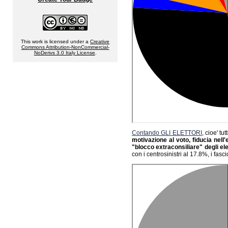
This work is licensed under a
Creative
Commons Attribution-NonCommercial-
NoDerivs 3.0 Italy License
.
Contando GLI ELETTORI
, cioe' t
motivazione al voto, fiducia nell'e
"blocco extraconsiliare" degli el
con i centrosinistri al 17.8%, i fascio