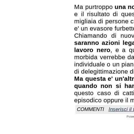
Ma purtroppo
una no
e il risultato di qu
migliaia di persone c
e' un evasore furbett
Chiamando di nuov
saranno azioni lega
lavoro nero
, e a q
morbida verrebbe da c
individuale o un pian
di delegittimazione di
Ma questa e' un'altr
quando non si han
questo caso di catt
episodico oppure il 
COMMENTI
Inserisci i
Powe