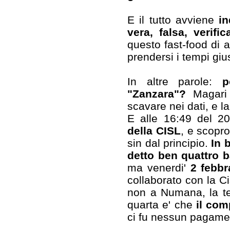
E il tutto avviene
in
vera, falsa, verifi
questo fast-food di 
prendersi i tempi giu
In altre parole:
p
"Zanzara"?
Magari p
scavare nei dati, e la
E alle 16:49 del 2
della CISL
, e scopr
sin dal principio.
In 
detto ben quattro b
ma venerdi'
2 febbr
collaborato con la C
non a Numana, la te
quarta e' che
il com
ci fu nessun pagamen