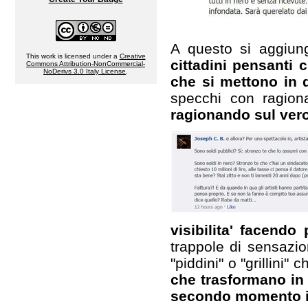
A questo si aggiu
This work is licensed under a
Creative
cittadini pensanti c
Commons Attribution-NonCommercial-
NoDerivs 3.0 Italy License
.
che si mettono in d
specchi con ragio
ragionando sul vero
visibilita' facend
trappole di sensazio
"piddini" o "grillini"
che trasformano in 
secondo momento il