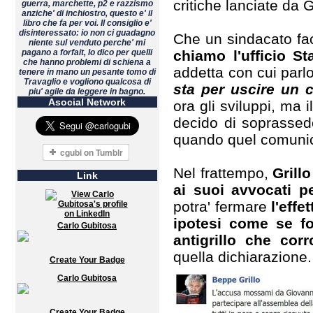
critiche lanciate da G
guerra, marchette, p2 e razzismo
anziche' di inchiostro, questo e' il
libro che fa per voi. Il consiglio e'
disinteressato: io non ci guadagno
Che un sindacato fac
niente sul venduto perche' mi
pagano a forfait, lo dico per quelli
chiamo l'ufficio St
che hanno problemi di schiena a
addetta con cui parl
tenere in mano un pesante tomo di
Travaglio e vogliono qualcosa di
sta per uscire un 
piu' agile da leggere in bagno.
Asocial Network
ora gli sviluppi, ma 
decido di soprassed
quando quel comunica
Nel frattempo,
Grill
Link
ai suoi avvocati p
potra' fermare
l'effe
ipotesi come se fo
Carlo Gubitosa
antigrillo che co
quella dichiarazione.
Create Your Badge
Carlo Gubitosa
Create Your Badge