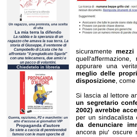
Un ragazzo, una protesta, una scelta
di vita
La mia terra la difendo
La rabbia e la speranza di un
ragazzo che amava la sua terra. La
storia di Giuseppe, il ventenne di
Campobello di Licata che ha
sicuramente
mezzi 
affrontato "il pregiudicato Sgarbi"
quell'affermazione
con una telecamera, due amici e
un pacco di volantini.
appurare una verit
Chiedetelo in libreria
meglio delle propr
disposizione
, come 
Si lascia al lettore 
un segretario confe
2002) avrebbe acce
per un sindacalist
Guerra, razzismo, P2 e marchette: un
atto d’accusa ai giornalisti VIP
da denunciare imm
Propaganda d'autore
Se siete a caccia di pennivendoli
ancora piu' oscure 
famosi con le mani sporche di