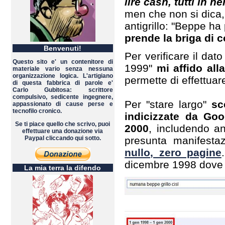
lire cash, tutti in 
men che non si dica,
antigrillo: "Beppe ha
prende la briga di c
Benvenuti!
Per verificare il da
Questo sito e' un contenitore di
1999"
mi affido al
materiale vario senza nessuna
organizzazione logica. L'artigiano
permette di effettuar
di questa fabbrica di parole e'
Carlo Gubitosa: scrittore
compulsivo, sedicente ingegnere,
Per "stare largo"
sc
appassionato di cause perse e
tecnofilo cronico.
indicizzate da Goo
Se ti piace quello che scrivo, puoi
2000
, includendo a
effettuare una donazione via
Paypal cliccando qui sotto.
presunta manifest
nullo, zero pagine
dicembre 1998 dove i
La mia terra la difendo