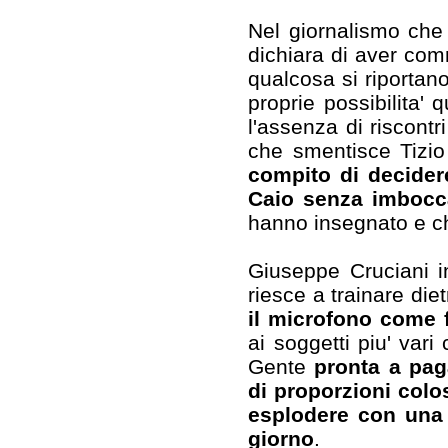
Nel giornalismo che
dichiara di aver co
qualcosa si riportano 
proprie possibilita' q
l'assenza di riscontri
che smentisce Tizio
compito di decidere
Caio senza imbocca
hanno insegnato e ch
Giuseppe Cruciani i
riesce a trainare die
il microfono come 
ai soggetti piu' vari
Gente
pronta a pag
di proporzioni colos
esplodere con una 
giorno
.