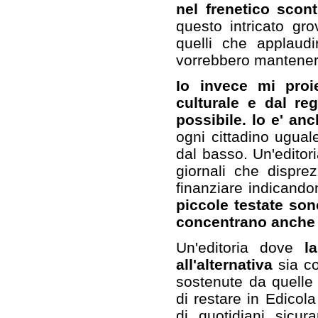
nel frenetico scont
questo intricato gro
quelli che applaud
vorrebbero mantenere
Io invece mi proi
culturale e dal re
possibile. lo e' anc
ogni cittadino ugual
dal basso. Un'editor
giornali che dispre
finanziare indicando
piccole testate sono
concentrano anche fo
Un'editoria dove
l
all'alternativa
sia con
sostenute da quelle
di restare in Edicol
di quotidiani sicur