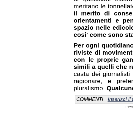
meritano le tonnellat
il merito di conse
orientamenti e pen
spazio nelle edicol
cosi' come sono sta
Per ogni quotidiano
riviste di moviment
con le proprie ga
simili a quelli che 
casta dei giornalisti
ragionare, e prefe
pluralismo.
Qualcuno 
COMMENTI
Inserisci i
Powe