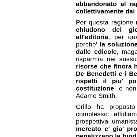
abbandonato al rap
collettivamente dai c
Per questa ragione
chiudono dei gio
all'editoria
, per qu
perche'
la soluzione
dalle edicole
, maga
risparmia nei sussi
risorse che finora h
De Benedetti e i B
rispetti il piu' po
costituzione
, e non 
Adamo Smith.
Grillo ha propost
complesso: affidia
prospettiva umanis
mercato e' gia' pr
penalizzano la biodi