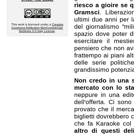
riesco a gioire se 
Gramsci
. Liberazi
ultimi due anni per l
This work is licensed under a
Creative
del giornalismo "mi
Commons Attribution-NonCommercial-
NoDerivs 3.0 Italy License
.
spazio dove poter d
esercitare il mesti
pensiero che non avr
frattempo ai piani al
delle serie politich
grandissimo potenzia
Non credo in una s
mercato con lo stat
neppure in una edit
dell'offerta. Ci sono
provato che il merca
biglietti dovrebbero c
che fa Karaoke col
altro di questi del