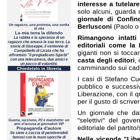
interesse a tutelare
solo alcuni, guarda 
giornale di Confin
Un ragazzo, una protesta, una scelta
Berlusconi
(Paolo o 
di vita
La mia terra la difendo
Rimangono intatti
La rabbia e la speranza di un
ragazzo che amava la sua terra. La
editoriali come la 
storia di Giuseppe, il ventenne di
Campobello di Licata che ha
giganti non si tocc
affrontato "il pregiudicato Sgarbi"
casta degli editori
,
con una telecamera, due amici e
un pacco di volantini.
camminando sui cadav
Chiedetelo in libreria
I casi di Stefano Cu
pubblico e successiv
Liberazione, con il q
per il gusto di scrive
Un giornale che dal
"selettivi" del gove
Guerra, razzismo, P2 e marchette: un
atto d’accusa ai giornalisti VIP
editoriale del partito
Propaganda d'autore
Se siete a caccia di pennivendoli
famosi con le mani sporche di
Nella vicenda "Libe