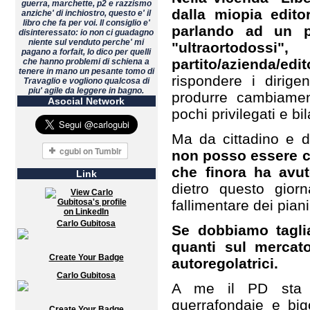
guerra, marchette, p2 e razzismo
dalla miopia editor
anziche' di inchiostro, questo e' il
libro che fa per voi. Il consiglio e'
parlando ad un pu
disinteressato: io non ci guadagno
niente sul venduto perche' mi
"ultraortodoss
pagano a forfait, lo dico per quelli
partito/azienda/edit
che hanno problemi di schiena a
tenere in mano un pesante tomo di
rispondere i dirige
Travaglio e vogliono qualcosa di
piu' agile da leggere in bagno.
produrre cambiament
Asocial Network
pochi privilegati e bi
Ma da cittadino e da
non posso essere co
che finora ha avu
Link
dietro questo giorna
fallimentare dei piani e
Carlo Gubitosa
Se dobbiamo tagliar
quanti sul mercato
Create Your Badge
autoregolatrici.
Carlo Gubitosa
A me il PD sta pr
guerrafondaie e bi
Create Your Badge