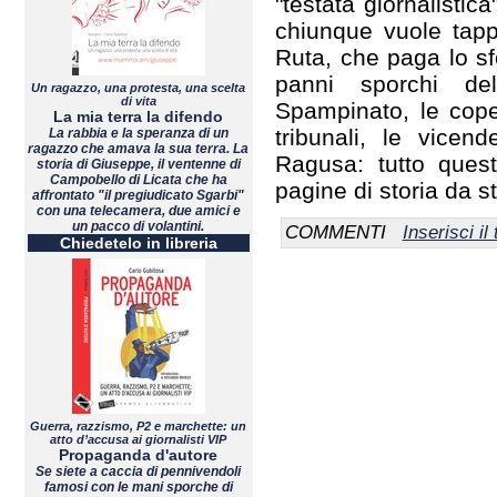
"testata giornalistic
chiunque vuole tapp
Ruta, che paga lo sf
panni sporchi del
Un ragazzo, una protesta, una scelta
di vita
Spampinato, le cope
La mia terra la difendo
tribunali, le vice
La rabbia e la speranza di un
ragazzo che amava la sua terra. La
Ragusa: tutto quest
storia di Giuseppe, il ventenne di
Campobello di Licata che ha
pagine di storia da s
affrontato "il pregiudicato Sgarbi"
con una telecamera, due amici e
un pacco di volantini.
COMMENTI
Inserisci i
Chiedetelo in libreria
Guerra, razzismo, P2 e marchette: un
atto d’accusa ai giornalisti VIP
Propaganda d'autore
Se siete a caccia di pennivendoli
famosi con le mani sporche di