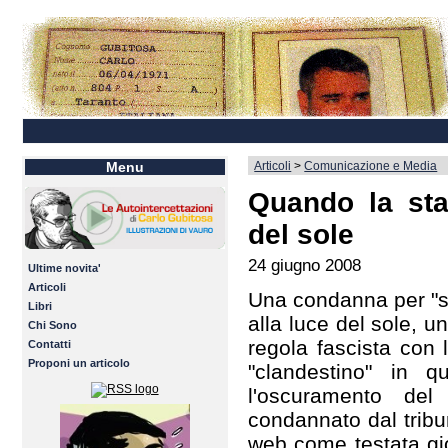
Articoli
>
Comunicazione e Media
Menu
Quando la sta
del sole
24 giugno 2008
Ultime novita'
Articoli
Una condanna per "st
Libri
alla luce del sole, 
Chi Sono
regola fascista con 
Contatti
Proponi un articolo
"clandestino" in 
l'oscuramento del
condannato dal tribu
web come testata gior