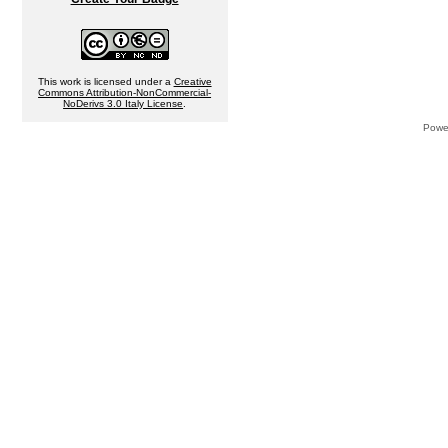
This work is licensed under a
Creative
Commons Attribution-NonCommercial-
NoDerivs 3.0 Italy License
.
Powe