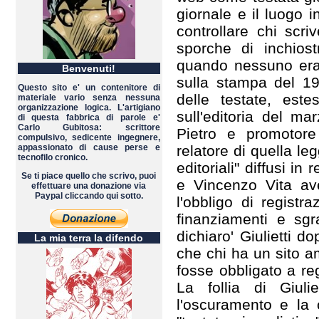
giornale e il luogo 
controllare chi scr
sporche di inchiost
quando nessuno era p
Benvenuti!
sulla stampa del 19
Questo sito e' un contenitore di
delle testate, est
materiale vario senza nessuna
organizzazione logica. L'artigiano
sull'editoria del m
di questa fabbrica di parole e'
Carlo Gubitosa: scrittore
Pietro e promotore 
compulsivo, sedicente ingegnere,
appassionato di cause perse e
relatore di quella le
tecnofilo cronico.
editoriali" diffusi in 
Se ti piace quello che scrivo, puoi
e Vincenzo Vita av
effettuare una donazione via
Paypal cliccando qui sotto.
l'obbligo di registr
finanziamenti e sgra
dichiaro' Giulietti do
La mia terra la difendo
che chi ha un sito a
fosse obbligato a reg
La follia di Giuli
l'oscuramento e la 