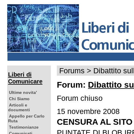
Forums
>
Dibattito su
Liberi di
Comunicare
Forum:
Dibattito s
Ultime novita'
Forum chiuso
Chi Siamo
Articoli e
15 novembre 2008
documenti
Appello per Carlo
CENSURA AL SITO
Ruta
Testimonianze
PUNTATE DI BLOB IR
Comunicati