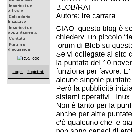
BLOB/RAI
Inserisci un
articolo
Autore: ire carrara
Calendario
Iniziative
CIAO! questo blog è se
Inserisci un
appuntamento
chiedervi un piccolo “f
Contatti
forum di Blob su quest
Forum e
discussioni
Se vi collegate al sito 
la puntata del 10 nove
funziona per favore. E'
Login
-
Registrati
alcune singole puntat
Però la pubblicità inizi
sistemi operativi Linu
Non è tanto per la punt
anche per altre puntat
c’è qualcuno che le pi
non sono capaci di arc