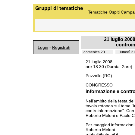
Gruppi di tematiche
Tematiche
Ospiti
Campa
21 luglio 200
controi
Login
-
Registrati
domenica 20
lunedì 21
21 luglio 2008
ore 18:30 (Durata: 2ore)
Pozzallo (RG)
CONGRESSO
informazione e contr
Nell'ambito della festa del
tavola rotonda sul tema "
controinformazione". Con i
Roberto Meloni e Paolo C
Per maggiori informazioni
Roberto Meloni
robbo@hotmail.it