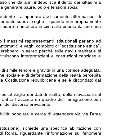
o che da anni indebolisce il diritto dei cittadini a
 a generare paure, odio e tensioni sociali.
endente - a riportare acriticamente affermazioni di
antemente sopra le righe – quando non propriamente
inuare a rimettere in cima alle priorità italiane una
do i massimi rap
presentanti istituzionali parlano ad
antomatici e vaghi complotti di “sostituzione etnica”,
gerebbero in aereo perché sulle navi umanitarie si
stituiscono interpretazioni e costruzioni capziose e
e di simile tenore e gravità in una cornice adeguata,
ione sociale e di deformazione della realtà percepita
la Costituzione repubblicana e se è circondato dal
al vaglio dei dati di realtà, delle rilevazioni sul
Iom, Unhcr tracciano un quadro dell'immigrazione ben
ni del discorso prevalente.
dulità popolare e cerca di estendere via via l’area
ituzione), richiede una specifica abilitazione con
 di Roma, riguardante l’informazione sui fenomeni