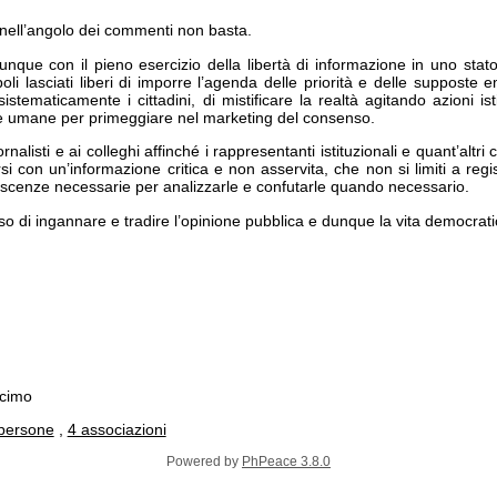
 nell’angolo dei commenti non basta.
que con il pieno esercizio della libertà di informazione in uno stato d
poli lasciati liberi di imporre l’agenda delle priorità e delle suppost
stematicamente i cittadini, di mistificare la realtà agitando azioni is
ite umane per primeggiare nel marketing del consenso.
rnalisti e ai colleghi affinché i rappresentanti istituzionali e quant’altri
 con un’informazione critica e non asservita, che non si limiti a regis
noscenze necessarie per analizzarle e confutarle quando necessario.
sso
di ingannare e tradire l’opinione pubblica e dunque la vita democrati
ocimo
persone
,
4 associazioni
Powered by
PhPeace 3.8.0