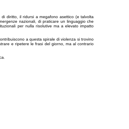
i diritto, il ridursi a megafono asettico (e talvolta
e emergenze nazionali, di praticare un linguaggio che
tituzionali per nulla risolutive ma a elevato impatto
 contribuiscono a questa spirale di violenza si trovino
trare e ripetere le frasi del giorno, ma al contrario
ca.