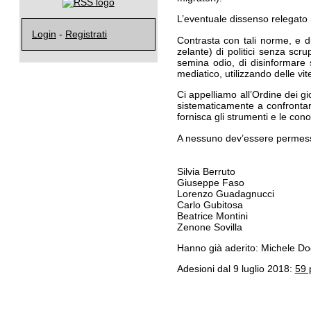
L’eventuale dissenso relegato
Login
-
Registrati
Contrasta con tali norme, e dun
zelante) di politici senza scru
semina odio, di disinformare si
mediatico, utilizzando delle v
Ci appelliamo all’Ordine dei gio
sistematicamente a confrontarsi
fornisca gli strumenti e le co
A nessuno dev’essere perme
Silvia Berruto
Giuseppe Faso
Lorenzo Guadagnucci
Carlo Gubitosa
Beatrice Montini
Zenone Sovilla
Hanno già aderito: Michele D
Adesioni dal 9 luglio 2018:
59 