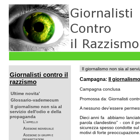
Il giornalismo non sia al serv
Giornalisti contro il
Campagna:
Il giornalism
razzismo
Campagna conclusa
Ultime novita'
Promossa da: Giornalisti contr
Glossario-vademecum
Il giornalismo non sia al
A nessuno dev’essere permesso 
servizio dell'odio e della
propaganda
Dieci anni fa abbiamo lanciato
L'appello
parola clandestino” - con il p
sicurezza spesso condotte sul 
Adesione individuale
motivi di forte preoccupazione
Adesione di gruppi e
organizzazioni