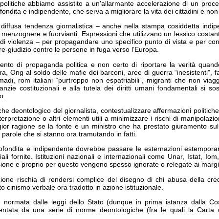
politiche abbiamo assistito a un'allarmante accelerazione di un process
ndita e indipendente, che serva a migliorare la vita dei cittadini e non
a diffusa tendenza giornalistica – anche nella stampa cosiddetta indip
e menzognere e fuorvianti. Espressioni che utilizzano un lessico cost
 di violenza – per propagandare uno specifico punto di vista e per cont
pre-giudizio contro le persone in fuga verso l’Europa.
tento di propaganda politica e non certo di riportare la verità quan
ra, Ong al soldo delle mafie dei barconi, aree di guerra “inesistenti”, f
di, rom italiani “purtroppo non espatriabili”, migranti che non viag
anzie costituzionali e alla tutela dei diritti umani fondamentali si so
o.
he deontologico del giornalista, contestualizzare affermazioni politich
nterpretazione o altri elementi utili a minimizzare i rischi di manipolaz
gior ragione se la fonte è un ministro che ha prestato giuramento sul
 par
ole che si stanno ora tramutando in fatti.
fondita e indipendente dovrebbe passare le esternazioni estemporanee 
ciali fornite. Istituzioni nazionali e internazionali come Unar, Istat, 
vasione e proprio per questo vengono spesso ignorate o relegate ai margi
zione rischia di rendersi complice del disegno di chi abusa della cre
o cinismo verbale ora tradotto in azione istituzionale.
è normata dalle leggi dello Stato (dunque in prima istanza dalla Cost
amentata da una serie di norme deontologiche (fra le quali la Carta