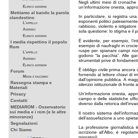
Negli ultimi mesi di cronache 
un’informazione onesta, approfo
Elenco adesioni
Mettiamo al bando la parola
In particolare, si registra un
clandestino
esponenti politici palesement
L'appello
rabbioso, violento e istigatore
Aderisci
sola questione: lo stigma e il 
Elenco adesioni
È evidente, per esempio, l’in
I media rispettino il popolo
esempio
di naufraghi in crocie
Rom
ruspe per spianare campi noma
L'appello
godono “la pacchia”
.
Alle gar
Aderisci
strumentali prive di fondament
Elenco adesioni
È obbligo civile prima ancora c
Forum
fornendo al lettore chiavi di i
Media e razzismo
dall’opinione pubblica. A mag
Rassegna stampa e
silenzio istituzionale di fronte
a
Materiali
Un'informazione onesta, appro
Privacy
campo e delle statistiche uffi
Contatti
diverso dalla retorica dell'in
MEDIAROM - Osservatorio
sui media e i rom (e le altre
Il nostro sistema dell’informa
minoranze)
dell’assuefazione a uno spietat
Segnalazioni
La professione giornalistica 
Chi Siamo
iscrizione all’Albo, è regol
migratori).